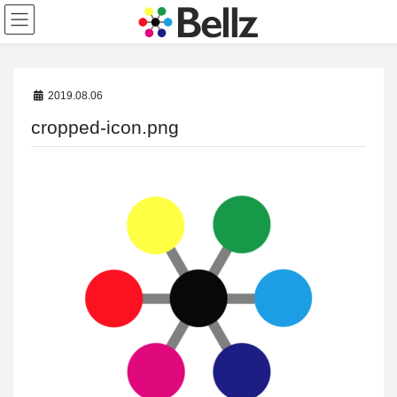
コ
ナ
ン
ビ
テ
ゲ
ン
ー
ツ
シ
2019.08.06
に
ョ
移
ン
cropped-icon.png
動
に
移
動